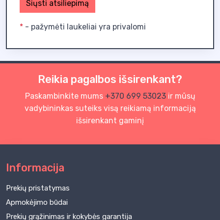
Siųsti atsiliepimą
*
- pažymėti laukeliai yra privalomi
Reikia pagalbos išsirenkant?
Paskambinkite mums
+370 699 53023
ir mūsų
vadybininkas suteiks visą reikiamą informaciją
išsirenkant gaminį
Informacija
Prekių pristatymas
Apmokėjimo būdai
Prekių grąžinimas ir kokybės garantija