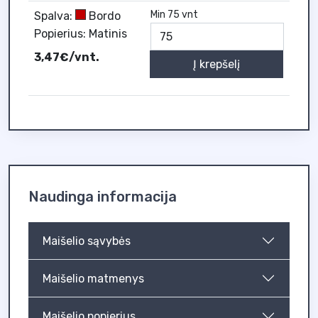
Min 75 vnt
Spalva:
Bordo
Popierius: Matinis
3,47€/vnt.
Į krepšelį
Naudinga informacija
Maišelio sąvybės
Maišelio matmenys
Maišelio popierius