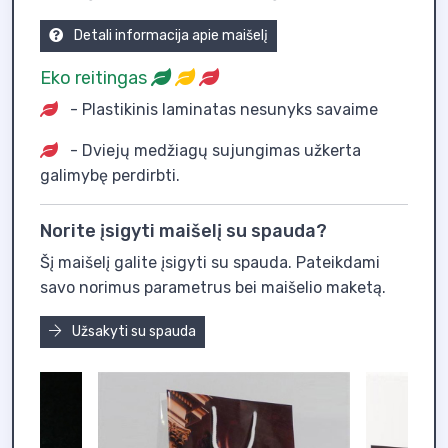
Detali informacija apie maišelį
Eko reitingas
- Plastikinis laminatas nesunyks savaime
- Dviejų medžiagų sujungimas užkerta
galimybę perdirbti.
Norite įsigyti maišelį su spauda?
Šį maišelį galite įsigyti su spauda. Pateikdami
savo norimus parametrus bei maišelio maketą.
Užsakyti su spauda