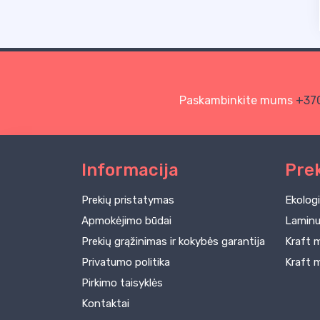
Paskambinkite mums
+37
Informacija
Pre
Prekių pristatymas
Ekologi
Apmokėjimo būdai
Laminuo
Prekių grąžinimas ir kokybės garantija
Kraft m
Privatumo politika
Kraft m
Pirkimo taisyklės
Kontaktai