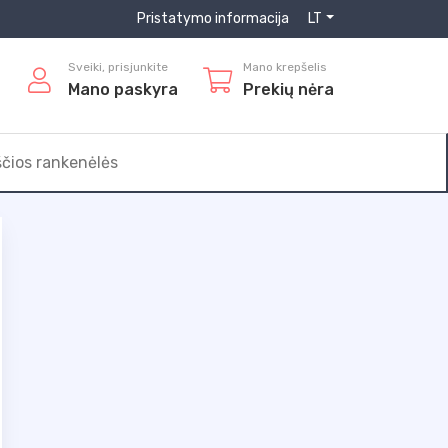
Pristatymo informacija
LT
Sveiki, prisjunkite
Mano krepšelis
Mano paskyra
Prekių nėra
ščios rankenėlės