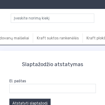
dovanų maišeliai
Kraft suktos rankenėlės
Kraft plok
Slaptažodžio atstatymas
El. paštas
Atstatyti slaptažodį