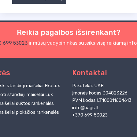
Reikia pagalbos išsirenkant?
0 699 53023
ir mūsų vadybininkas suteiks visą reikiamą info
kės
Kontaktai
ški standieji maišeliai EkoLux
Pakoteka, UAB
Įmonės kodas 304823226
ti standieji maišeliai Lux
PVM kodas LT100011604613
aišeliai suktos rankenėlės
info@bags.lt
aišeliai plokščios rankenėlės
+370 699 53023