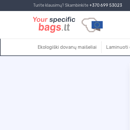
Turite klausimų? Skambinkite
+370 699 53023
Ekologiški dovanų maišeliai
Laminuoti 