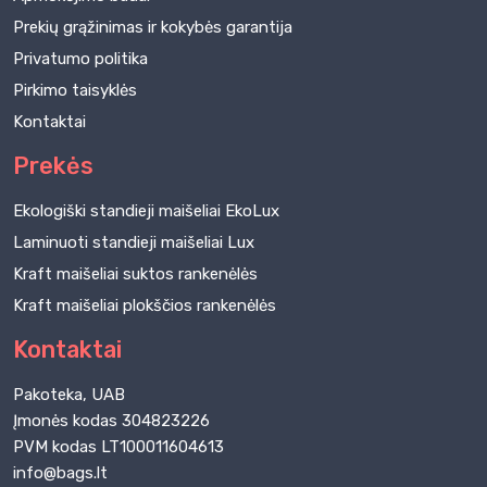
Prekių grąžinimas ir kokybės garantija
Privatumo politika
Pirkimo taisyklės
Kontaktai
Prekės
Ekologiški standieji maišeliai EkoLux
Laminuoti standieji maišeliai Lux
Kraft maišeliai suktos rankenėlės
Kraft maišeliai plokščios rankenėlės
Kontaktai
Pakoteka, UAB
Įmonės kodas 304823226
PVM kodas LT100011604613
info@bags.lt