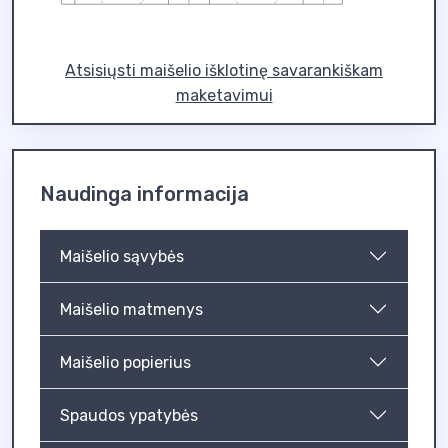
Atsisiųsti maišelio išklotinę savarankiškam
maketavimui
Naudinga informacija
Maišelio sąvybės
Maišelio matmenys
Maišelio popierius
Spaudos ypatybės