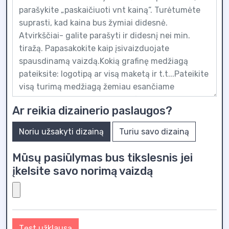
Ar reikia dizainerio paslaugos?
Noriu užsakyti dizainą
Turiu savo dizainą
Mūsų pasiūlymas bus tikslesnis jei
įkelsite savo norimą vaizdą
Tęst užklausą