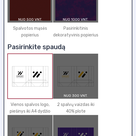
NUO 500 VNT.
NUO 1000 VNT.
Spalvotos mąsės
Pasirinkitinis
popierius
dekoratyvinis popierius
Pasirinkite spaudą
NUO 300 VNT.
Vienos spalvos logo,
2 spalvų vaizdas iki
piešinys iki A4 dydžio
40% plote