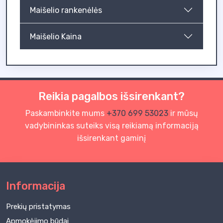
Maišelio rankenėlės
Maišelio Kaina
Reikia pagalbos išsirenkant?
Paskambinkite mums
+370 699 53023
ir mūsų
vadybininkas suteiks visą reikiamą informaciją
išsirenkant gaminį
Informacija
Prekių pristatymas
Apmokėjimo būdai