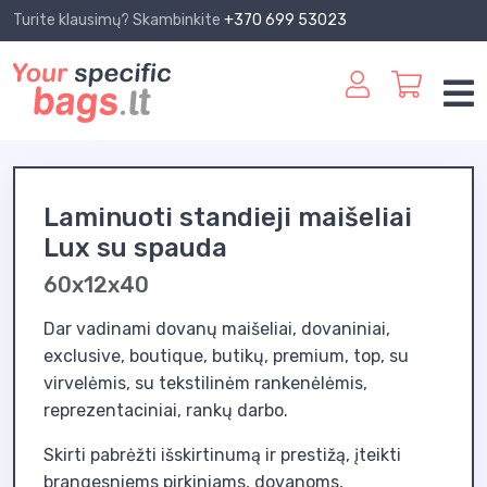
Turite klausimų? Skambinkite
+370 699 53023
Laminuoti standieji maišeliai
Lux su spauda
60x12x40
Dar vadinami dovanų maišeliai, dovaniniai,
exclusive, boutique, butikų, premium, top, su
virvelėmis, su tekstilinėm rankenėlėmis,
reprezentaciniai, rankų darbo.
Skirti pabrėžti išskirtinumą ir prestižą, įteikti
brangesniems pirkiniams, dovanoms,