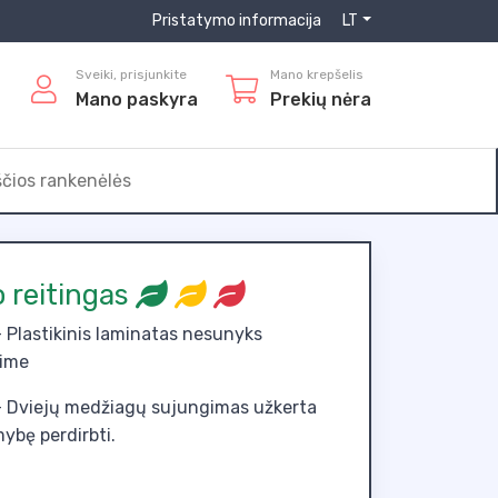
Pristatymo informacija
LT
Sveiki, prisjunkite
Mano krepšelis
Mano paskyra
Prekių nėra
ščios rankenėlės
o reitingas
 Plastikinis laminatas nesunyks
ime
 Dviejų medžiagų sujungimas užkerta
mybę perdirbti.