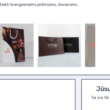
, įteikti brangesniems pirkiniams, dovanoms,
Jūsų
Tai yra ti