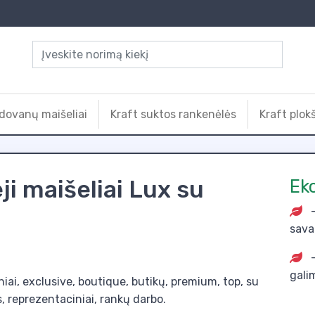
dovanų maišeliai
Kraft suktos rankenėlės
Kraft plok
i maišeliai Lux su
Ek
-
sava
-
gali
iai, exclusive, boutique, butikų, premium, top, su
, reprezentaciniai, rankų darbo.