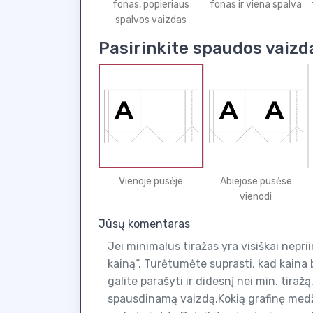
fonas, popieriaus
fonas ir viena spalva
spalvos vaizdas
Pasirinkite spaudos vaizd
Vienoje pusėje
Abiejose pusėse
vienodi
Jūsų komentaras