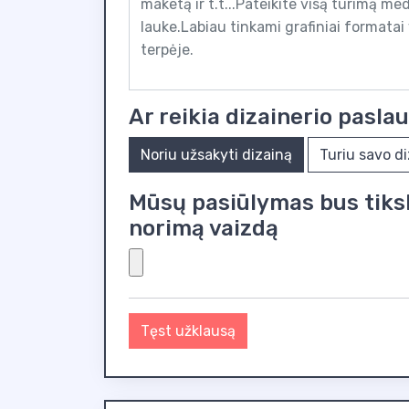
Ar reikia dizainerio pasla
Noriu užsakyti dizainą
Turiu savo d
Mūsų pasiūlymas bus tiksle
norimą vaizdą
Tęst užklausą