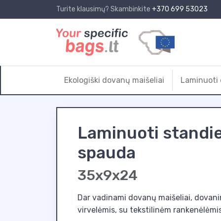
Turite klausimų? Skambinkite
+370 699 53023
Ekologiški dovanų maišeliai
Laminuoti 
Laminuoti standiej
spauda
35x9x24
Dar vadinami dovanų maišeliai, dovanin
virvelėmis, su tekstilinėm rankenėlėmis