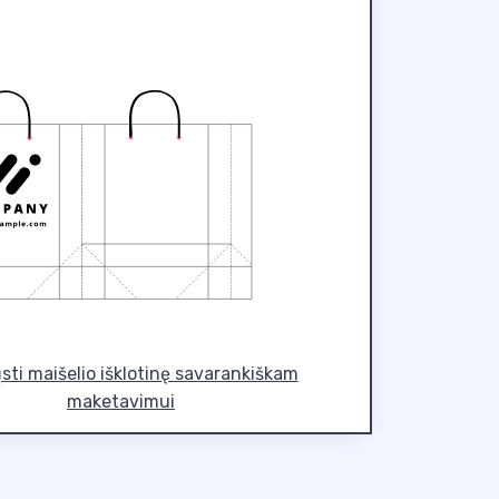
ųsti maišelio išklotinę savarankiškam
maketavimui