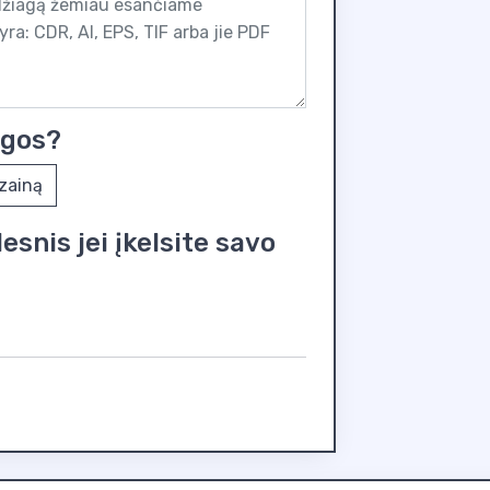
ugos?
izainą
snis jei įkelsite savo