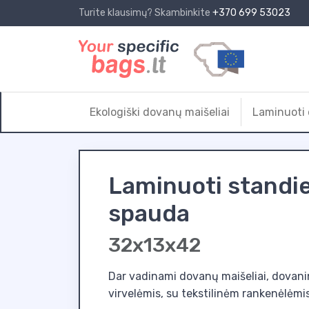
Turite klausimų? Skambinkite
+370 699 53023
Ekologiški dovanų maišeliai
Laminuoti 
Laminuoti standiej
spauda
32x13x42
Dar vadinami dovanų maišeliai, dovanin
virvelėmis, su tekstilinėm rankenėlėmis