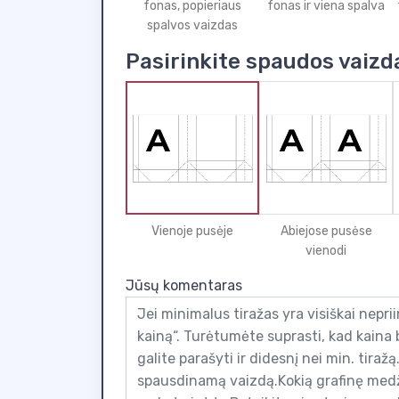
fonas, popieriaus
fonas ir viena spalva
spalvos vaizdas
Pasirinkite spaudos vaizd
Vienoje pusėje
Abiejose pusėse
vienodi
Jūsų komentaras