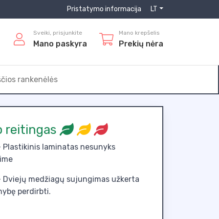
Pristatymo informacija
LT
Sveiki, prisjunkite
Mano krepšelis
Mano paskyra
Prekių nėra
ščios rankenėlės
o reitingas
 Plastikinis laminatas nesunyks
ime
 Dviejų medžiagų sujungimas užkerta
mybę perdirbti.