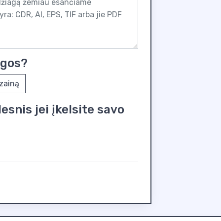
ugos?
izainą
snis jei įkelsite savo