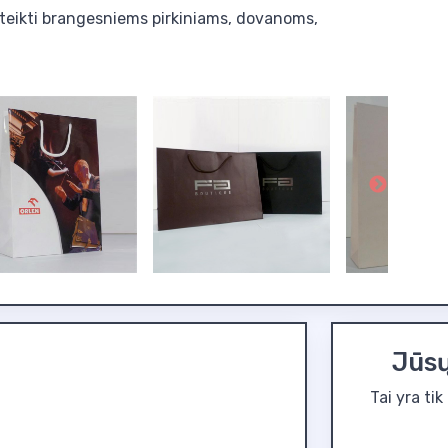
, įteikti brangesniems pirkiniams, dovanoms,
Jūsų
Tai yra ti