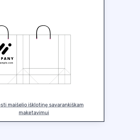
ųsti maišelio išklotinę savarankiškam
maketavimui