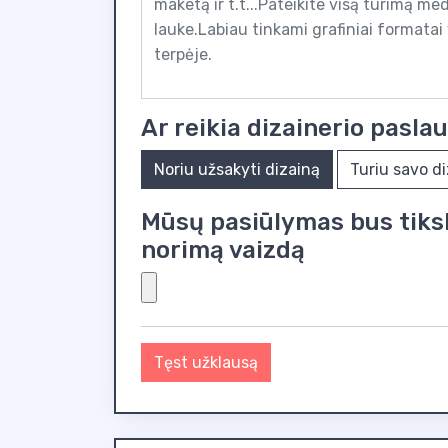
Ar reikia dizainerio pasla
Noriu užsakyti dizainą
Turiu savo d
Mūsų pasiūlymas bus tiksle
norimą vaizdą
Tęst užklausą