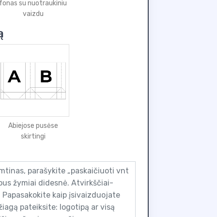
fonas su nuotraukiniu
vaizdu
ą
Abiejose pusėse
skirtingi