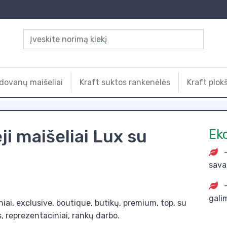
dovanų maišeliai
Kraft suktos rankenėlės
Kraft plok
i maišeliai Lux su
Ek
-
sava
-
gali
iai, exclusive, boutique, butikų, premium, top, su
, reprezentaciniai, rankų darbo.