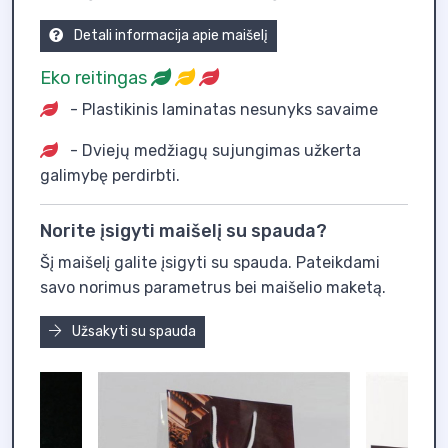
Detali informacija apie maišelį
Eko reitingas
- Plastikinis laminatas nesunyks savaime
- Dviejų medžiagų sujungimas užkerta
galimybę perdirbti.
Norite įsigyti maišelį su spauda?
Šį maišelį galite įsigyti su spauda. Pateikdami
savo norimus parametrus bei maišelio maketą.
Užsakyti su spauda