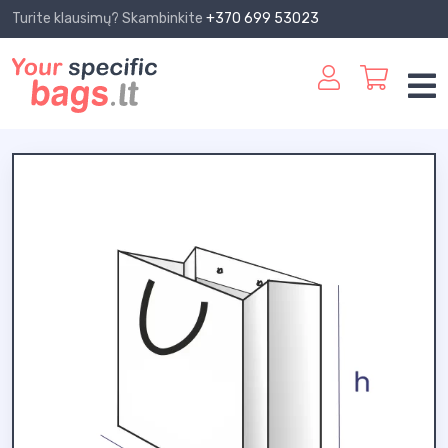
Turite klausimų? Skambinkite
+370 699 53023