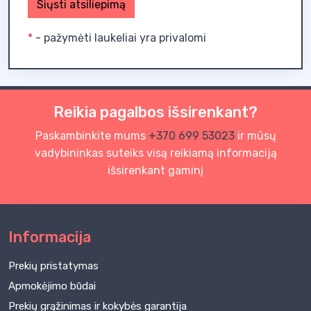
Siųsti atsiliepimą
*
- pažymėti laukeliai yra privalomi
Reikia pagalbos išsirenkant?
Paskambinkite mums
+370 699 53023
ir mūsų
vadybininkas suteiks visą reikiamą informaciją
išsirenkant gaminį
Informacija
Prekių pristatymas
Apmokėjimo būdai
Prekių grąžinimas ir kokybės garantija