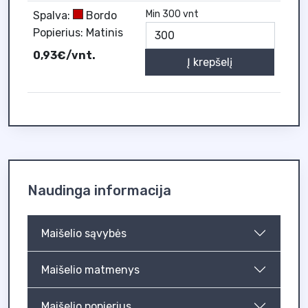
Min 300 vnt
Spalva:
Bordo
Popierius: Matinis
0,93€/vnt.
Į krepšelį
Naudinga informacija
Maišelio sąvybės
Maišelio matmenys
Maišelio popierius