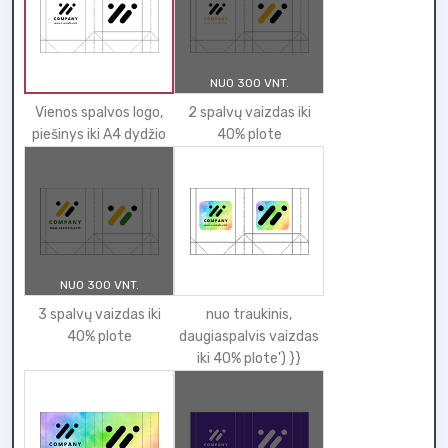
NUO 300 VNT.
Vienos spalvos logo,
2 spalvų vaizdas iki
piešinys iki A4 dydžio
40% plote
NUO 300 VNT.
3 spalvų vaizdas iki
nuo traukinis,
40% plote
daugiaspalvis vaizdas
iki 40% plote') }}