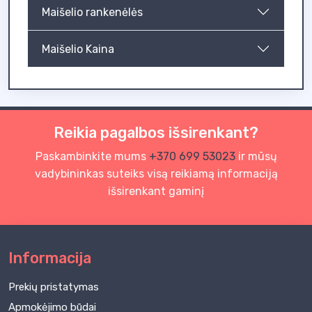
Maišelio rankenėlės
Maišelio Kaina
Reikia pagalbos išsirenkant?
Paskambinkite mums
+370 699 53023
ir mūsų
vadybininkas suteiks visą reikiamą informaciją
išsirenkant gaminį
Informacija
Prekių pristatymas
Apmokėjimo būdai