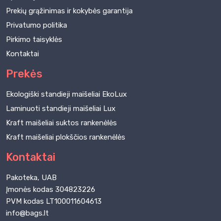
Prekių grąžinimas ir kokybės garantija
Privatumo politika
Pirkimo taisyklės
Kontaktai
Prekės
Ekologiški standieji maišeliai EkoLux
Laminuoti standieji maišeliai Lux
Kraft maišeliai suktos rankenėlės
Kraft maišeliai plokščios rankenėlės
Kontaktai
Pakoteka, UAB
Įmonės kodas 304823226
PVM kodas LT100011604613
info@bags.lt