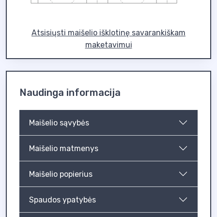
Atsisiųsti maišelio išklotinę savarankiškam
maketavimui
Naudinga informacija
Maišelio sąvybės
Maišelio matmenys
Maišelio popierius
Spaudos ypatybės