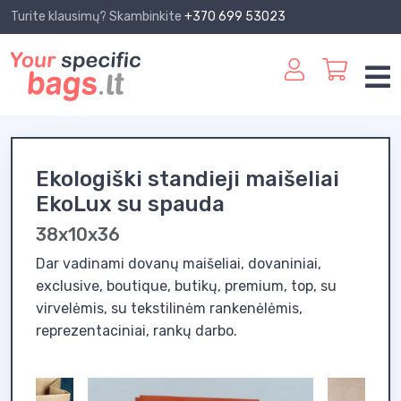
Turite klausimų? Skambinkite
+370 699 53023
Ekologiški standieji maišeliai
EkoLux su spauda
38x10x36
Dar vadinami dovanų maišeliai, dovaniniai,
exclusive, boutique, butikų, premium, top, su
virvelėmis, su tekstilinėm rankenėlėmis,
reprezentaciniai, rankų darbo.