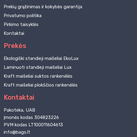
Prekių grąžinimas ir kokybės garantija
Privatumo politika
Pirkimo taisyklės
Kontaktai
Prekės
Ekologiški standieji maišeliai EkoLux
Laminuoti standieji maišeliai Lux
Kraft maišeliai suktos rankenėlės
Kraft maišeliai plokščios rankenėlės
Kontaktai
Pakoteka, UAB
Įmonės kodas 304823226
PVM kodas LT100011604613
info@bags.lt