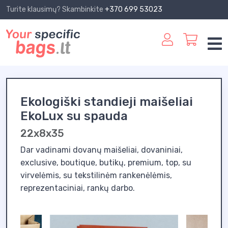
Turite klausimų? Skambinkite
+370 699 53023
Ekologiški standieji maišeliai
EkoLux su spauda
22x8x35
Dar vadinami dovanų maišeliai, dovaniniai,
exclusive, boutique, butikų, premium, top, su
virvelėmis, su tekstilinėm rankenėlėmis,
reprezentaciniai, rankų darbo.