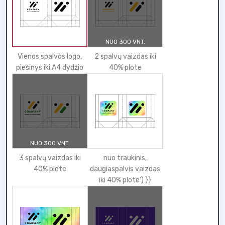
NUO 300 VNT.
Vienos spalvos logo,
2 spalvų vaizdas iki
piešinys iki A4 dydžio
40% plote
NUO 300 VNT.
3 spalvų vaizdas iki
nuo traukinis,
40% plote
daugiaspalvis vaizdas
iki 40% plote') }}