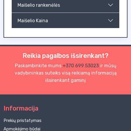
Maišelio rankenėlės
Maišelio Kaina
Reikia pagalbos išsirenkant?
Paskambinkite mums
+370 699 53023
ir mūsų
vadybininkas suteiks visą reikiamą informaciją
išsirenkant gaminį
Informacija
Prekių pristatymas
Apmokėjimo būdai