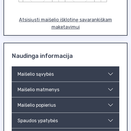
Atsisiųsti maišelio išklotinę savarankiškam
maketavimui
Naudinga informacija
Maišelio sąvybės
Maišelio matmenys
Maišelio popierius
Spaudos ypatybės