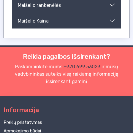
Maišelio rankenėlės
Maišelio Kaina
Reikia pagalbos išsirenkant?
Paskambinkite mums
+370 699 53023
ir mūsų
vadybininkas suteiks visą reikiamą informaciją
išsirenkant gaminį
Informacija
Prekių pristatymas
Apmokėjimo būdai