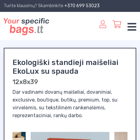
Turite klausimų? Skambinkite
+370 699 53023
Ekologiški standieji maišeliai
EkoLux su spauda
12x8x39
Dar vadinami dovanų maišeliai, dovaniniai,
exclusive, boutique, butikų, premium, top, su
virvelėmis, su tekstilinėm rankenėlėmis,
reprezentaciniai, rankų darbo.