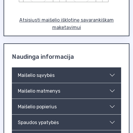
Atsisiųsti maišelio išklotinę savarankiškam
maketavimui
Naudinga informacija
Maišelio sąvybės
Maišelio matmenys
Maišelio popierius
Spaudos ypatybės