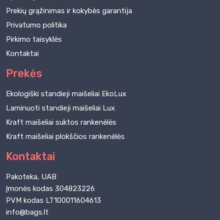
Prekių grąžinimas ir kokybės garantija
Privatumo politika
Pirkimo taisyklės
Kontaktai
Prekės
Ekologiški standieji maišeliai EkoLux
Laminuoti standieji maišeliai Lux
Kraft maišeliai suktos rankenėlės
Kraft maišeliai plokščios rankenėlės
Kontaktai
Pakoteka, UAB
Įmonės kodas 304823226
PVM kodas LT100011604613
info@bags.lt