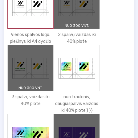
NUO 300 VNT.
Vienos spalvos logo,
2 spalvų vaizdas iki
piešinys iki A4 dydžio
40% plote
NUO 300 VNT.
3 spalvų vaizdas iki
nuo traukinis,
40% plote
daugiaspalvis vaizdas
iki 40% plote') }}